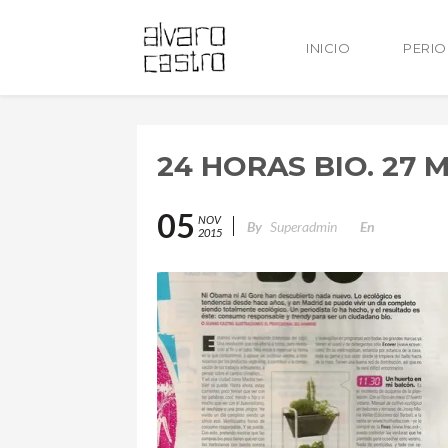
INICIO
PERI
24 HORAS BIO. 27 
05
NOV
By
Superadmin
En
2015