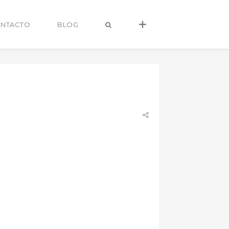
NTACTO
BLOG
alvaro@alvarocastro.com