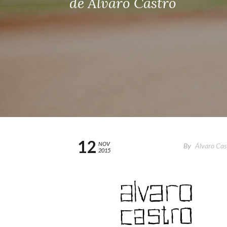
de Alvaro Castro
12
NOV
By
Álvaro Cas
2015