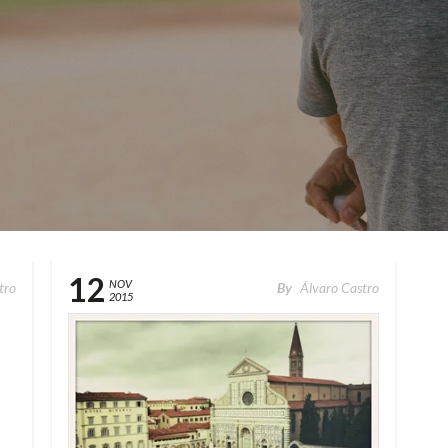
12
NOV
tro
By
Álvaro Castro
2015