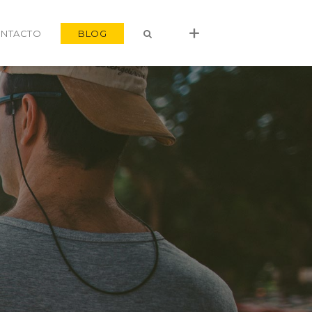
NTACTO
BLOG
alvaro@alvarocastro.com