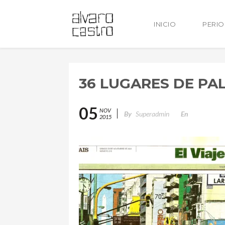
INICIO
PERI
36 LUGARES DE PA
05
NOV
By
Superadmin
En
2015