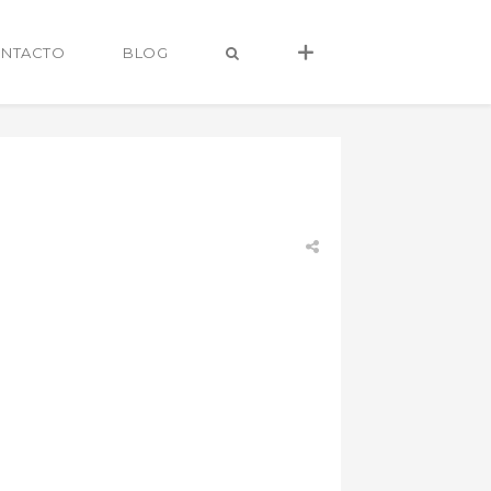
NTACTO
BLOG
alvaro@alvarocastro.com