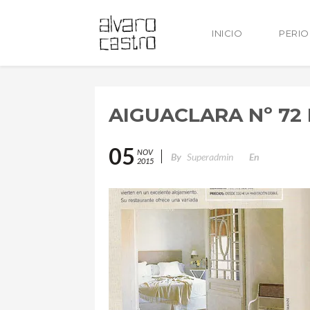
INICIO
PERI
AIGUACLARA Nº 72
05
NOV
By
Superadmin
En
2015