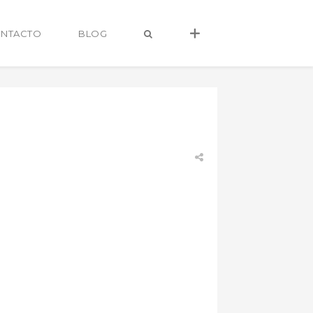
NTACTO
BLOG
alvaro@alvarocastro.com