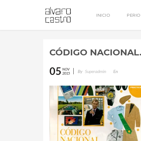
INICIO
PERI
CÓDIGO NACIONAL.
05
NOV
By
Superadmin
En
2015