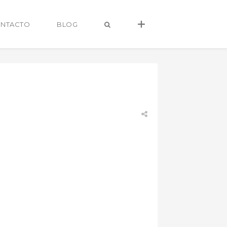
NTACTO
BLOG
alvaro@alvarocastro.com