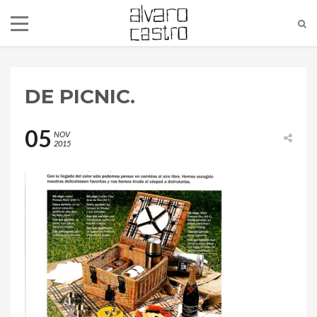
DE PICNIC.
05
NOV
2015
alvaro@alvarocastro.com