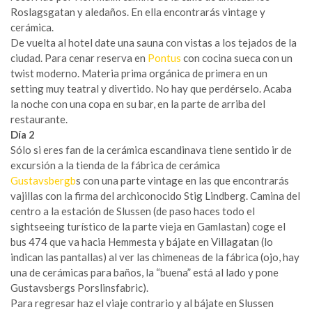
Roslagsgatan y aledaños. En ella encontrarás vintage y
cerámica.
De vuelta al hotel date una sauna con vistas a los tejados de la
ciudad. Para cenar reserva en
Pontus
con cocina sueca con un
twist moderno. Materia prima orgánica de primera en un
setting muy teatral y divertido. No hay que perdérselo. Acaba
la noche con una copa en su bar, en la parte de arriba del
restaurante.
Día 2
Sólo si eres fan de la cerámica escandinava tiene sentido ir de
excursión a la tienda de la fábrica de cerámica
Gustavsbergb
s con una parte vintage en las que encontrarás
vajillas con la firma del archiconocido Stig Lindberg. Camina del
centro a la estación de Slussen (de paso haces todo el
sightseeing turístico de la parte vieja en Gamlastan) coge el
bus 474 que va hacia Hemmesta y bájate en Villagatan (lo
indican las pantallas) al ver las chimeneas de la fábrica (ojo, hay
una de cerámicas para baños, la “buena” está al lado y pone
Gustavsbergs Porslinsfabric).
Para regresar haz el viaje contrario y al bájate en Slussen