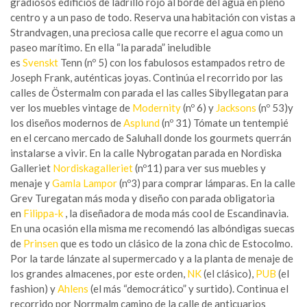
gradiosos edificios de ladrillo rojo al borde del agua en pleno
centro y a un paso de todo. Reserva una habitación con vistas a
Strandvagen, una preciosa calle que recorre el agua como un
paseo marítimo. En ella “la parada” ineludible
es
Svenskt
Tenn (nº 5) con los fabulosos estampados retro de
Joseph Frank, auténticas joyas. Continúa el recorrido por las
calles de Östermalm con parada el las calles Sibyllegatan para
ver los muebles vintage de
Modernity
(nº 6) y
Jacksons
(nº 53)y
los diseños modernos de
Asplund
(nº 31) Tómate un tentempié
en el cercano mercado de Saluhall donde los gourmets querrán
instalarse a vivir. En la calle Nybrogatan parada en Nordiska
Galleriet
Nordiskagalleriet
(nº11) para ver sus muebles y
menaje y
Gamla Lampor
(nº3) para comprar lámparas. En la calle
Grev Turegatan más moda y diseño con parada obligatoria
en
Filippa-k
, la diseñadora de moda más cool de Escandinavia.
En una ocasión ella misma me recomendó las albóndigas suecas
de
Prinsen
que es todo un clásico de la zona chic de Estocolmo.
Por la tarde lánzate al supermercado y a la planta de menaje de
los grandes almacenes, por este orden,
NK
(el clásico),
PUB
(el
fashion) y
Ahlens
(el más “democrático” y surtido). Continua el
recorrido por Norrmalm camino de la calle de anticuarios