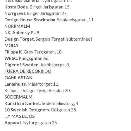
Nordiska Galleria
. Nybrogatan 11.
Kosta Boda
. Birger Jarlsgatan 15.
Norrgavel
. Birger Jarlsgatan 27.
Design House Stockholm
. Smalandsgatan, 11.
NORRMALM
NK, Ahlens y PUB.
Design Torget.
Sergels Torget (subterráneo)
MODA
Filippa K
. Grev Turegatan, 18.
WESC.
Kungsgatan 66.
Tiger of Sweden.
Jakobsbergs, 8.
FUERA DE RECORRIDO
GAMLASTAN
Lanmhults.
Mälartorget 11.
Kempes Design. Tyska Brinden 20.
SÖDERMALM
Konsthantverket
. Södermalmstorg, 4.
10 Swedish Designers
. Götgatan 25.
…Y MÁS LEJOS
Apparat.
Nytorgsgatan 26