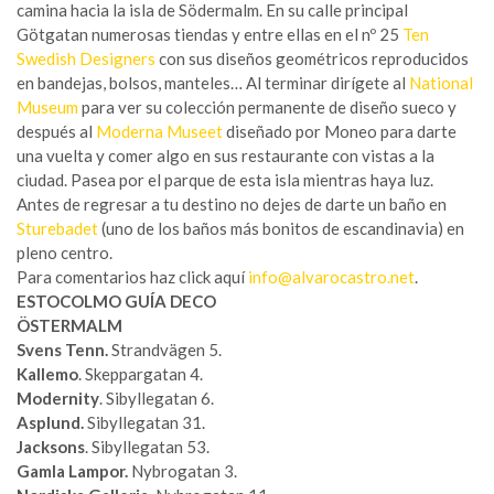
camina hacia la isla de Södermalm. En su calle principal
Götgatan numerosas tiendas y entre ellas en el nº 25
Ten
Swedish Designers
con sus diseños geométricos reproducidos
en bandejas, bolsos, manteles… Al terminar dirígete al
National
Museum
para ver su colección permanente de diseño sueco y
después al
Moderna Museet
diseñado por Moneo para darte
una vuelta y comer algo en sus restaurante con vistas a la
ciudad. Pasea por el parque de esta isla mientras haya luz.
Antes de regresar a tu destino no dejes de darte un baño en
Sturebadet
(uno de los baños más bonitos de escandinavia) en
pleno centro.
Para comentarios haz click aquí
info@alvarocastro.net
.
ESTOCOLMO GUÍA DECO
ÖSTERMALM
Svens Tenn.
Strandvägen 5.
Kallemo
. Skeppargatan 4.
Modernity
. Sibyllegatan 6.
Asplund.
Sibyllegatan 31.
Jacksons
. Sibyllegatan 53.
Gamla Lampor.
Nybrogatan 3.