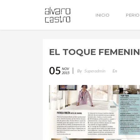
INICIO
PERI
EL TOQUE FEMENIN
05
NOV
By
Superadmin
En
2015