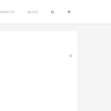
NTACTO
BLOG
alvaro@alvarocastro.com