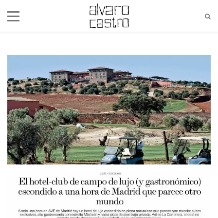
alvaro@alvarocastro.com