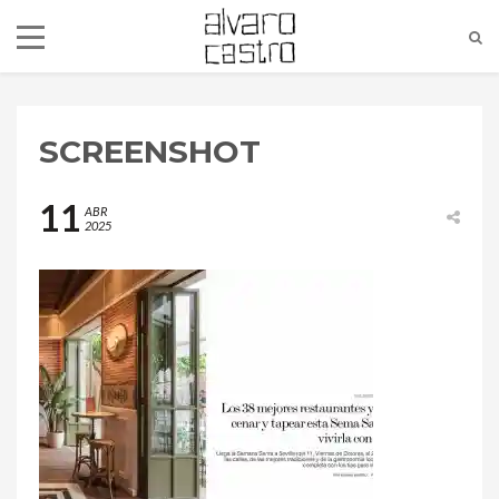
SCREENSHOT
11
ABR
2025
alvaro@alvarocastro.com