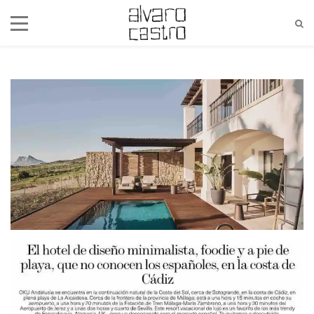
alvaro@alvarocastro.com