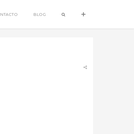
NTACTO
BLOG
alvaro@alvarocastro.com