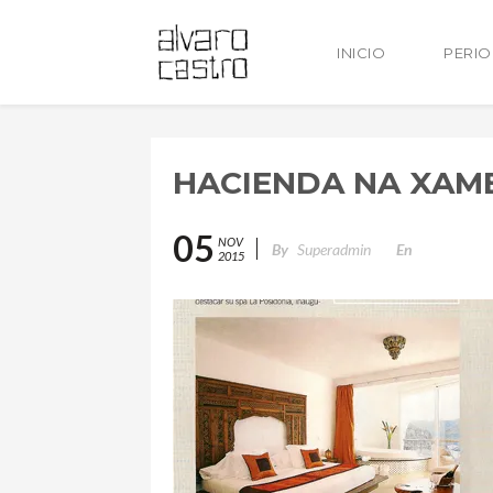
INICIO
PERI
HACIENDA NA XAME
05
NOV
By
Superadmin
En
2015