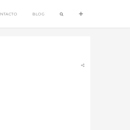
NTACTO
BLOG
alvaro@alvarocastro.com