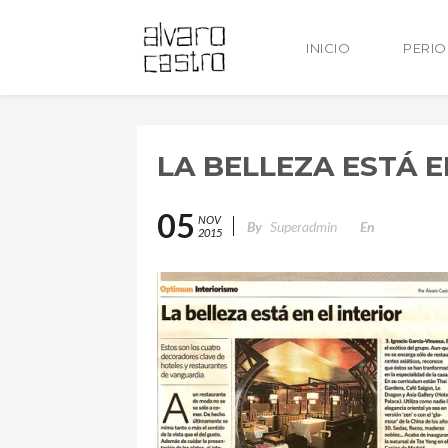
INICIO
PERI
LA BELLEZA ESTÁ EN
05
NOV
By
Superadmin
En
2015