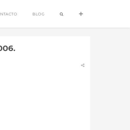
NTACTO
BLOG
006.
alvaro@alvarocastro.com