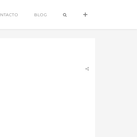
NTACTO
BLOG
alvaro@alvarocastro.com