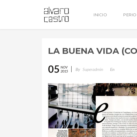
INICIO
PERI
LA BUENA VIDA (C
05
NOV
By
Superadmin
En
2015