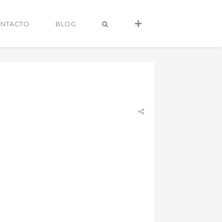
NTACTO
BLOG
alvaro@alvarocastro.com