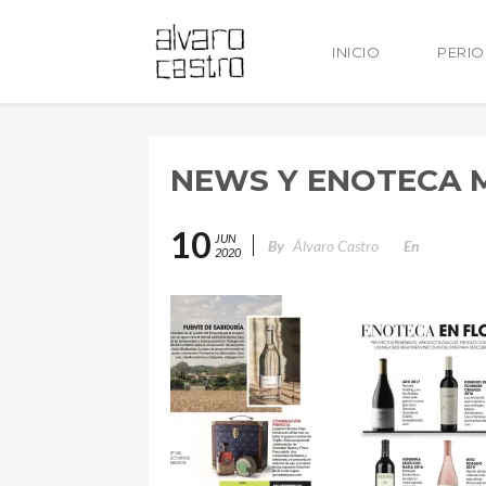
INICIO
PERI
NEWS Y ENOTECA 
10
JUN
By
Álvaro Castro
En
2020