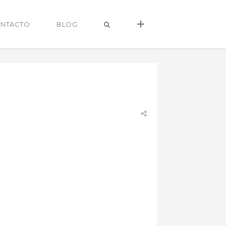
NTACTO
BLOG
alvaro@alvarocastro.com