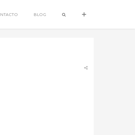
NTACTO
BLOG
alvaro@alvarocastro.com