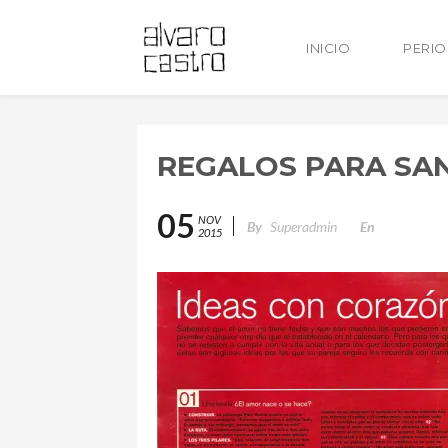
INICIO
PERI
REGALOS PARA SAN
05
NOV
By
Superadmin
En
2015