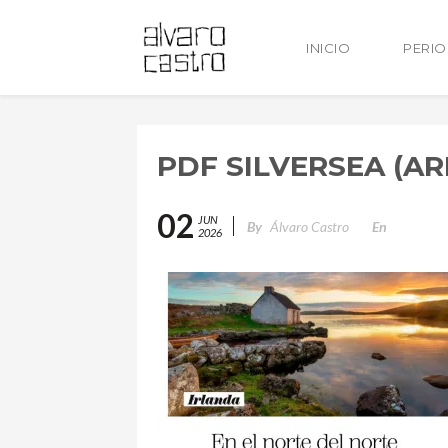
INICIO
PERI
PDF SILVERSEA (A
02
JUN
By
Álvaro Castro
En
2026