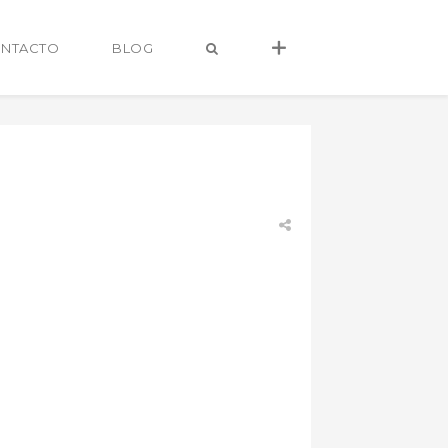
NTACTO
BLOG
alvaro@alvarocastro.com