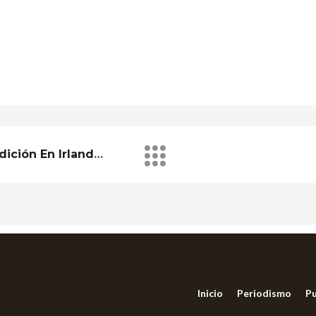
TELVA/ Crucero De Expedición En Irlanda, Escocia E Islandia
Inicio
Periodismo
Pu