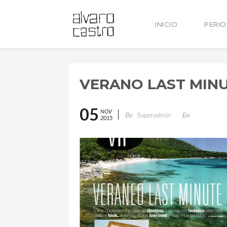
INICIO
PERI
VERANO LAST MINUT
05
NOV
By
Superadmin
En
2015