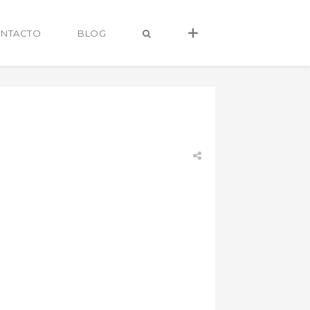
NTACTO
BLOG
alvaro@alvarocastro.com