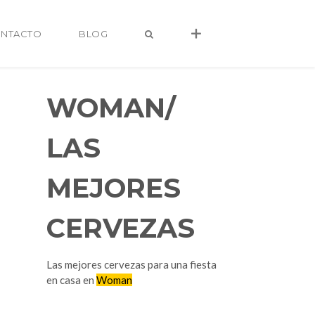
NTACTO
BLOG
WOMAN/
LAS
MEJORES
CERVEZAS
alvaro@alvarocastro.com
Las mejores cervezas para una fiesta
en casa en
Woman